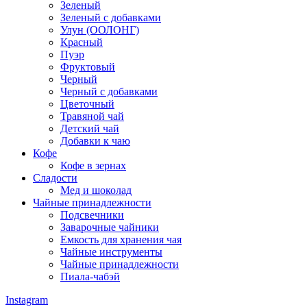
Зеленый
Зеленый с добавками
Улун (ООЛОНГ)
Красный
Пуэр
Фруктовый
Черный
Черный с добавками
Цветочный
Травяной чай
Детский чай
Добавки к чаю
Кофе
Кофе в зернах
Сладости
Мед и шоколад
Чайные принадлежности
Подсвечники
Заварочные чайники
Емкость для хранения чая
Чайные инструменты
Чайные принадлежности
Пиала-чабэй
Instagram