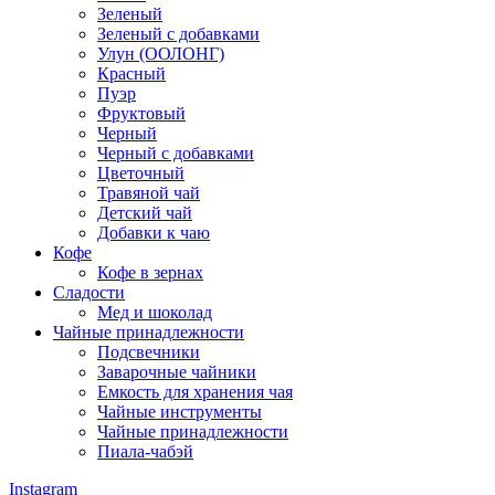
Зеленый
Зеленый с добавками
Улун (ООЛОНГ)
Красный
Пуэр
Фруктовый
Черный
Черный с добавками
Цветочный
Травяной чай
Детский чай
Добавки к чаю
Кофе
Кофе в зернах
Сладости
Мед и шоколад
Чайные принадлежности
Подсвечники
Заварочные чайники
Емкость для хранения чая
Чайные инструменты
Чайные принадлежности
Пиала-чабэй
Instagram