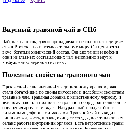
Подробнее
Купить
Вкусный травяной чай в СПб
Чай, как напиток, давно принадлежит не только к традициям
стран Востока, но и всему остальному миру. Он ценится за
вкус, богатый химический состав. Однако танин и кофеин,
одни из главных составляющих чая, неизменно ведут к
возбуждению нервной системы.
Полезные свойства травяного чая
Прекрасной альтернативой традиционному крепкому чаю
стали богатейшие по своим вкусовым и целебным свойствам
травяные чаи. Травяная добавка к качественному черному и
зеленому чаю или полностью травяной сбор дарят волшебные
ощущения аромата и вкуса. Натуральный продукт богат
витаминами, эфирными маслами. Травяной чай выводит
лишнюю жидкость, шлаки, очищает сосуды, восстанавливает
баланс работы внутренних органов. Есть ветрогонные травы,
показанные малышам и молодым мамам. Большинство