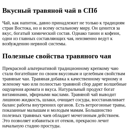
Вкусный травяной чай в СПб
Чай, как напиток, давно принадлежит не только к традициям
стран Востока, но и всему остальному миру. Он ценится за
вкус, богатый химический состав. Однако танин и кофеин,
одни из главных составляющих чая, неизменно ведут к
возбуждению нервной системы.
Полезные свойства травяного чая
Прекрасной альтернативой традиционному крепкому чаю
стали богатейшие по своим вкусовым и целебным свойствам
травяные чаи. Травяная добавка к качественному черному и
зеленому чаю или полностью травяной сбор дарят волшебные
ощущения аромата и вкуса. Натуральный продукт богат
витаминами, эфирными маслами. Травяной чай выводит
лишнюю жидкость, шлаки, очищает сосуды, восстанавливает
баланс работы внутренних органов. Есть ветрогонные травы,
показанные малышам и молодым мамам. Большинство
полезных травяных чаев обладает мочегонным действием.
Это позволяет избавиться от отеков, прекрасно лечит
начальную стадию простуды.