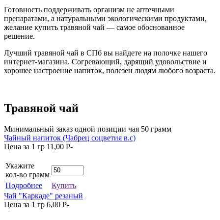
Готовность поддерживать организм не аптечными
препаратами, а натуральными экологическими продуктами,
желание купить травяной чай — самое обоснованное
решение.
Лучший травяной чай в СПб вы найдете на полочке нашего
интернет-магазина. Согревающий, дарящий удовольствие и
хорошее настроение напиток, полезен людям любого возраста.
Травяной чай
Минимальный заказ одной позиции чая 50 грамм
Чайный напиток (Чабрец соцветия в.с)
Цена за 1 гр
11,00
P
-
Укажите
кол-во грамм
Подробнее
Купить
Чай "Каркаде" резаный
Цена за 1 гр
6,00
P
-