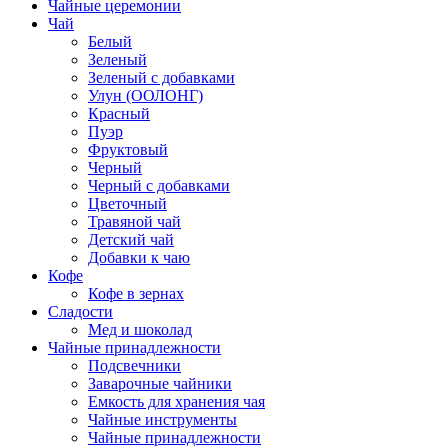
Чайные церемонии
Чай
Белый
Зеленый
Зеленый с добавками
Улун (ООЛОНГ)
Красный
Пуэр
Фруктовый
Черный
Черный с добавками
Цветочный
Травяной чай
Детский чай
Добавки к чаю
Кофе
Кофе в зернах
Сладости
Мед и шоколад
Чайные принадлежности
Подсвечники
Заварочные чайники
Емкость для хранения чая
Чайные инструменты
Чайные принадлежности