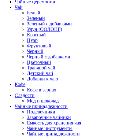
Чайные церемонии
Чай
Белый
Зеленый
Зеленый с добавками
Улун (ООЛОНГ)
Красный
Пуэр
Фруктовый
Черный
Черный с добавками
Цветочный
Травяной чай
Детский чай
Добавки к чаю
Кофе
Кофе в зернах
Сладости
Мед и шоколад
Чайные принадлежности
Подсвечники
Заварочные чайники
Емкость для хранения чая
Чайные инструменты
Чайные принадлежности