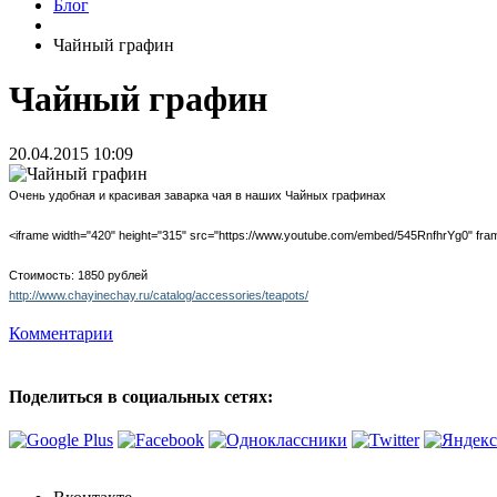
Блог
Чайный графин
Чайный графин
20.04.2015 10:09
Очень удобная и красивая заварка чая в наших Чайных графинах
<iframe width="420" height="315" src="https://www.youtube.com/embed/545RnfhrYg0" fram
Стоимость: 1850 рублей
http://www.chayinechay.ru/catalog/accessories/teapots/
Комментарии
Поделиться в социальных сетях: