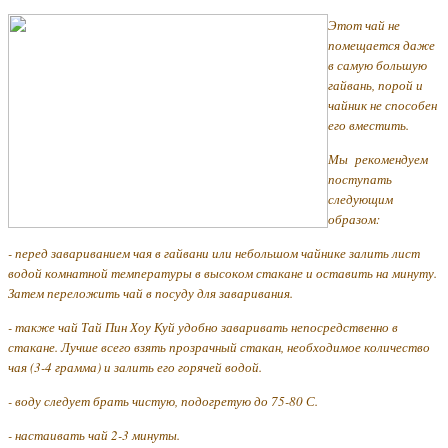
Этот чай не
помещается даже
в самую большую
гайвань, порой и
чайник не способен
его вместить.
Мы рекомендуем
поступать
следующим
образом:
- перед завариванием чая в гайвани или небольшом чайнике залить лист
водой комнатной температуры в высоком стакане и оставить на минуту.
Затем переложить чай в посуду для заваривания.
- также чай Тай Пин Хоу Куй удобно заваривать непосредственно в
стакане. Лучше всего взять прозрачный стакан, необходимое количество
чая (3-4 грамма) и залить его горячей водой.
- воду следует брать чистую, подогретую до 75-80 С.
- настаивать чай 2-3 минуты.