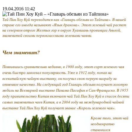
19.04.2016 11:42
Тай Пин Хоу Куй переводится как «Главарь обезьян из Тайпина». В нашей
стране его иногда называют «Язык дракона».
Этот зеленый чай растет
на северном отроге Желтых гор в округе Хуаншань провинции Аньхой,
знаменитой своими первоклассными зелеными чаями.
Чем знаменит?
Появившись сравнительно недавно, в 1900 году, этот сорт зеленого чая
очень быстро завоевал популярность. Уже в 1912 году, попав на
всекитайскую чайную выставку, он получил свою первую награду за
отменное качество. На следующий год Главарь обезьян получает золотую
медаль на Всемирной выставке Панама-Пасифик в Сан-Франциско. В 1955
году правительство Китая включает чай Тай Пин Хоу Куй в список десяти
самых знаменитых чаев Китая, а в 2004 году на международной чайной
выставке Тай Пин Хоу Куй получает звание «Король зеленого чая».
Кроме того, этот чай
неоднократно
становился