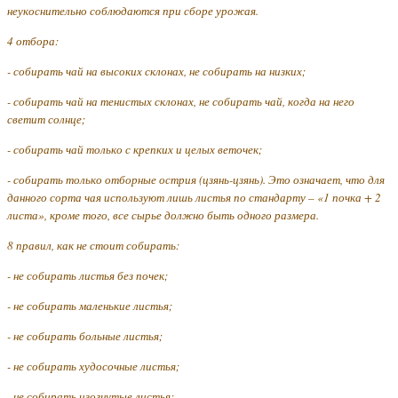
неукоснительно соблюдаются при сборе урожая.
4 отбора:
- собирать чай на высоких склонах, не собирать на низких;
- собирать чай на тенистых склонах, не собирать чай, когда на него
светит солнце;
- собирать чай только с крепких и целых веточек;
- собирать только отборные острия (цзянь-цзянь). Это означает, что для
данного сорта чая используют лишь листья по стандарту – «1 почка + 2
листа», кроме того, все сырье должно быть одного размера.
8 правил, как не стоит собирать:
- не собирать листья без почек;
- не собирать маленькие листья;
- не собирать больные листья;
- не собирать худосочные листья;
- не собирать изогнутые листья;