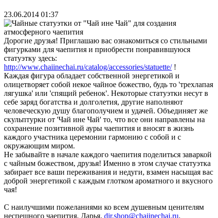
23.06.2014 01:37
Дорогие друзья! Приглашаю вас ознакомиться со стильными
фигурками для чаепития и приобрести понравившуюся
статуэтку здесь:
http://www.chaiinechai.ru/catalog/accessories/statuette/
!
Каждая фигура обладает собственной энергетикой и
олицетворяет собой некое чайное божество, будь то 'трехлапая
лягушка' или 'спящий ребенок'. Некоторые статуэтки несут в
себе заряд богатства и долголетия, другие наполняют
человеческую душу благополучием и удачей. Объединяет же
скульптурки от 'Чай ине Чай' то, что все они направлены на
сохранение позитивной ауры чаепития и вносят в жизнь
каждого участника церемонии гармонию с собой и с
окружающим миром.
Не забывайте в начале каждого чаепития поделиться заваркой
с чайным божеством, друзья! Именно в этом случае статуэтка
забирает все ваши переживания и недуги, взамен насыщая вас
доброй энергетикой с каждым глотком ароматного и вкусного
чая!
С наилучшими пожеланиями ко всем душевным ценителям
неспешного чаепития, Дарья,
dir.shop@chaiinechai.ru
.