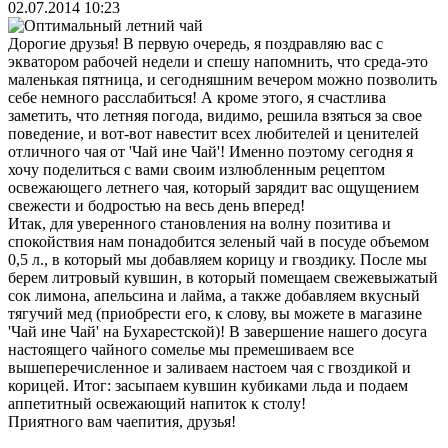
02.07.2014 10:23
Дорогие друзья! В первую очередь, я поздравляю вас с
экватором рабочей недели и спешу напомнить, что среда-это
маленькая пятница, и сегодняшним вечером можно позволить
себе немного расслабиться! А кроме этого, я счастлива
заметить, что летняя погода, видимо, решила взяться за свое
поведение, и вот-вот навестит всех любителей и ценителей
отличного чая от 'Чай ине Чай'! Именно поэтому сегодня я
хочу поделиться с вами своим излюбленным рецептом
освежающего летнего чая, который зарядит вас ощущением
свежести и бодростью на весь день вперед!
Итак, для уверенного становления на волну позитива и
спокойствия нам понадобится зеленый чай в посуде объемом
0,5 л., в который мы добавляем корицу и гвоздику. После мы
берем литровый кувшин, в который помещаем свежевыжатый
сок лимона, апельсина и лайма, а также добавляем вкусный
тягучий мед (приобрести его, к слову, вы можете в магазине
'Чай ине Чай' на Бухарестской)! В завершение нашего досуга
настоящего чайного сомелье мы премешиваем все
вышеперечисленное и заливаем настоем чая с гвоздикой и
корицей. Итог: засыпаем кувшин кубиками льда и подаем
аппетитный освежающий напиток к столу!
Приятного вам чаепития, друзья!