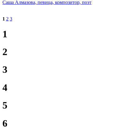
Саша Алмазова, певица, композитор, поэт
1
2
3
1
2
3
4
5
6